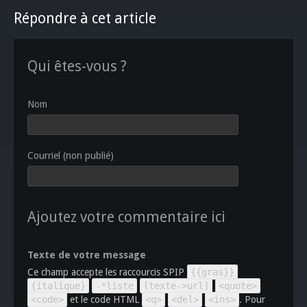
Répondre à cet article
Qui êtes-vous ?
Nom
Courriel (non publié)
Ajoutez votre commentaire ici
Texte de votre message
Ce champ accepte les raccourcis SPIP
{{gras}}
{italique}
-*liste
[texte->url]
<quote>
<code>
et le code HTML
<q>
<del>
<ins>
. Pour