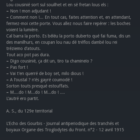
Lou cousinié sort sul souilhet et en sé fretan lous els :
–
Non ! mon adjudant !
–
Comment non !... En tout cas, faites attention et, en attendant,
fermez-moi cette porte. Vous allez nous faire repérer : les boches
voient la lumière.
Cal barra la porto. Es béléu la porto duberto qué fai fuma, dis un
des manilhurs, en coupan lou nau dé tréflos dambé lou rei
tréziemo d’atouts.
Tout aco pot pas dura.
–
Digo cousinié, ça dit un, tiro ta chamineïo ?
–
Pas fort !
–
Vai t’en querré de boy set, milo dious !
–
A l’oustal ? n’és gayré coumodé !
Sorton touts presqué estouffats.
–
M....do ! M...do ! M...do ! ....
L’autré ero partit.
A. S., du 129e territorial
L’Echo des Gourbis - Journal antiperiodique des tranchés et
boyaux Organe des Troglodytes du Front. n°2 - 12 avril 1915