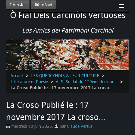
Ò Fial Dels Carcinòls Vertuoses
Accueil
LES QUERCYNOIS & LEUR CULTURE
Los Amics del Patrimòni Carcinòl
PATRIMOINE
GASTRONOMIE
ACTUALITE-CULTURE-EVENEMENTS LOCAUX
>>
Accueil
>
LES QUERCYNOIS & LEUR CULTURE
>
Littérature et Poésie
>
A. S. Soldat du 129eme territorial
>
La Croso Publié le : 17 novembre 2017 La croso...
La Croso Publié le : 17
novembre 2017 La croso...
mercredi 10 juin 2026
,
par
Claude Vertut