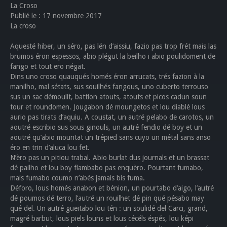
La Croso
Publié le : 17 novembre 2017
La croso
Aquesté hiber, un séro, pas lén d’aissiu, fazio pas trop frét mais las
brumos éron espessos, abio plégut la beilho i abio poulidoment de
fango et tout ero négat.
Dins uno croso quauqués homés éron arrucats, trés fazion à la
manilho, mal sétats, sus souilhés fangous, uno cuberto terrouso
sus un sac démoulit, battion atouts, atouts et picos cadun soun
tour et roundomen. Jougabon dé moungetos et lou diablé lous
aurio pas tirats d’aquiu. A coustat, un autré pelabo de carotos, un
aoutré escribio sus sous ginouls, un autré fendio dé boy et un
aoutré qu’abio mountat un trépied sans cuyo un métal sans anso
éro en trin d’aluca lou fet.
N’èro pas un pitiou trabal. Abio burlat dus journals et un brassat
dé pailho et lou boy flambabo pas enquèro. Pourtant fumabo,
mais fumabo coumo n’abés jamais bis fuma.
Déforo, lous homés anabon et bénion, un pourtabo d’aigo, l’autré
dé poumos dé terro, l’autré un rouilhet dé pin qué pésabo may
qué del. Un autré gueitabo lou tén : un soulidé del Carci, grand,
magré barbut, lous piels louns et lous cécéls éspés, lou képi