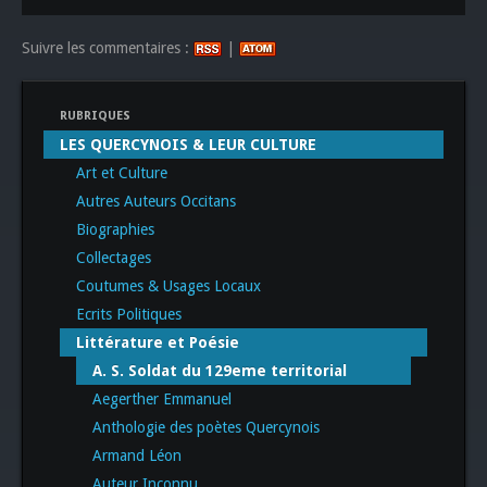
Suivre les commentaires :
|
RUBRIQUES
LES QUERCYNOIS & LEUR CULTURE
Art et Culture
Autres Auteurs Occitans
Biographies
Collectages
Coutumes & Usages Locaux
Ecrits Politiques
Littérature et Poésie
A. S. Soldat du 129eme territorial
Aegerther Emmanuel
Anthologie des poètes Quercynois
Armand Léon
Auteur Inconnu