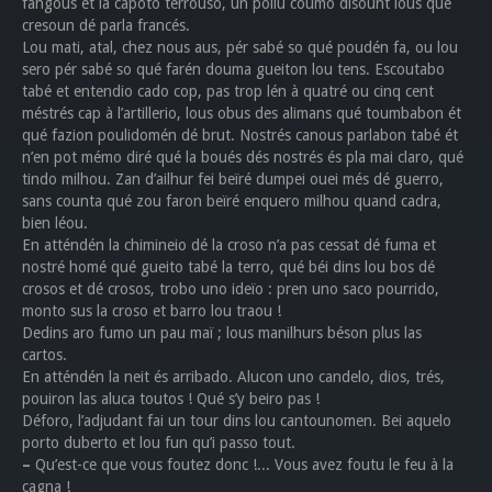
fangous et la capoto terrouso, un poilu coumo disount lous qué
cresoun dé parla francés.
Lou mati, atal, chez nous aus, pér sabé so qué poudén fa, ou lou
sero pér sabé so qué farén douma gueiton lou tens. Escoutabo
tabé et entendio cado cop, pas trop lén à quatré ou cinq cent
méstrés cap à l’artillerio, lous obus des alimans qué toumbabon ét
qué fazion poulidomén dé brut. Nostrés canous parlabon tabé ét
n’en pot mémo diré qué la boués dés nostrés és pla mai claro, qué
tindo milhou. Zan d’ailhur fei beïré dumpei ouei més dé guerro,
sans counta qué zou faron beïré enquero milhou quand cadra,
bien léou.
En atténdén la chimineio dé la croso n’a pas cessat dé fuma et
nostré homé qué gueito tabé la terro, qué béi dins lou bos dé
crosos et dé crosos, trobo uno ideïo : pren uno saco pourrido,
monto sus la croso et barro lou traou !
Dedins aro fumo un pau maï ; lous manilhurs béson plus las
cartos.
En atténdén la neit és arribado. Alucon uno candelo, dios, trés,
pouiron las aluca toutos ! Qué s’y beiro pas !
Déforo, l’adjudant fai un tour dins lou cantounomen. Bei aquelo
porto duberto et lou fun qu’i passo tout.
–
Qu’est-ce que vous foutez donc !... Vous avez foutu le feu à la
cagna !