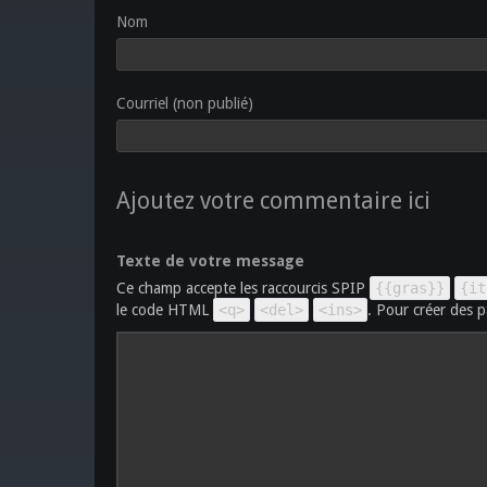
Nom
Courriel (non publié)
Ajoutez votre commentaire ici
Texte de votre message
Ce champ accepte les raccourcis SPIP
{{gras}}
{it
le code HTML
<q>
<del>
<ins>
. Pour créer des p