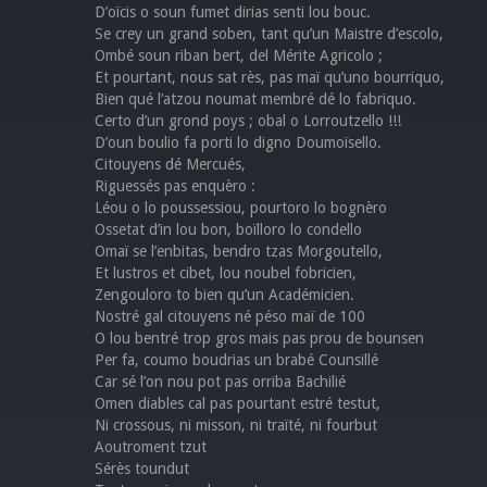
D’oïcis o soun fumet dirias senti lou bouc.
Se crey un grand soben, tant qu’un Maistre d’escolo,
Ombé soun riban bert, del Mérite Agricolo ;
Et pourtant, nous sat rès, pas maï qu’uno bourriquo,
Bien qué l’atzou noumat membré dé lo fabriquo.
Certo d’un grond poys ; obal o Lorroutzello !!!
D’oun boulio fa porti lo digno Doumoïsello.
Citouyens dé Mercués,
Riguessés pas enquèro :
Léou o lo poussessiou, pourtoro lo bognèro
Ossetat d’in lou bon, boïlloro lo condello
Omaï se l’enbitas, bendro tzas Morgoutello,
Et lustros et cibet, lou noubel fobricien,
Zengouloro to bien qu’un Académicien.
Nostré gal citouyens né péso maï de 100
O lou bentré trop gros mais pas prou de bounsen
Per fa, coumo boudrias un brabé Counsillé
Car sé l’on nou pot pas orriba Bachilié
Omen diables cal pas pourtant estré testut,
Ni crossous, ni misson, ni traïté, ni fourbut
Aoutroment tzut
Sérès toundut