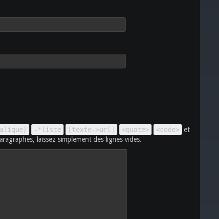
alique}
-*liste
[texte->url]
<quote>
<code>
et
aragraphes, laissez simplement des lignes vides.