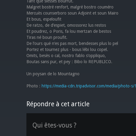
Tant que siesses bourrut.
Malgret bostré renfort, malgré bostro couméro
Mercuès counserboro soun Adjoint et soun Mairo
Et bous, espeloufit
De ratzo, de d’espiet, omossorez lus restos
Et poudrez, o Poris, fa lou mertzan de bestos
Tiras né boun proufit.
De l’ours qué n’es pas mort, bendesses plus lo pel
Portez et tournez plus - bous lébi lou copel.
Omits, besès o cal, nostro fablo s’oppliquo,
Boutas sans pur, et pey : Bibo lo REPUBLICO.
Un poysan de lo Mountagno
Photo :
https://media-cdn.tripadvisor.com/media/photo-s
Répondre à cet article
Qui êtes-vous ?