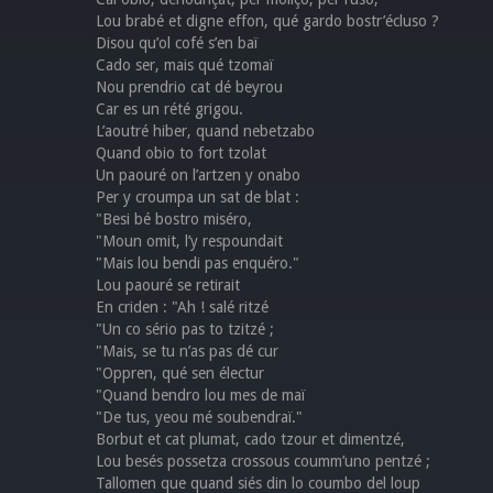
Lou brabé et digne effon, qué gardo bostr’écluso ?
Disou qu’ol cofé s’en baï
Cado ser, mais qué tzomaï
Nou prendrio cat dé beyrou
Car es un rété grigou.
L’aoutré hiber, quand nebetzabo
Quand obio to fort tzolat
Un paouré on l’artzen y onabo
Per y croumpa un sat de blat :
"Besi bé bostro miséro,
"Moun omit, l’y respoundait
"Mais lou bendi pas enquéro."
Lou paouré se retirait
En criden : "Ah ! salé ritzé
"Un co sério pas to tzitzé ;
"Mais, se tu n’as pas dé cur
"Oppren, qué sen électur
"Quand bendro lou mes de maï
"De tus, yeou mé soubendraï."
Borbut et cat plumat, cado tzour et dimentzé,
Lou besés possetza crossous coumm’uno pentzé ;
Tallomen que quand siés din lo coumbo del loup