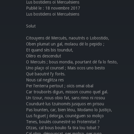
Lus bostidens oï Mercuésiens
Publié le : 18 novembre 2017
Lus bostidens oï Mercuésiens
Solut
Citouyens dé Mercuès, naoutrés o Lobostido,
Oben plumat un gal, molaou dé lo pepido ;
Et quand sès bis toundut,
Olèro es descendut
O Mercuès ; bous mondia, pourtant dé fa lo festo,
Uno plaço ol counsel ; Mais ocos uno besto
Qué baoutré l’y forès.
Nous cal neglitza res
Per l’enterra pertout ; oïcis omaï obal
Car trouborès digun, misson coumo quel gal.
Un tzour, nous obio fat, sans rimo ni rosou
Counduré lus tzuïnomés jusquos en prisou
Pas lounten, car, bien léou, Modamo lo Justiço,
Lus foguet j delorga, counéguen so moliço
Tenes, boulés counestré so Froternitat ?
Otzas, cal bous boulio fa tira lou tobat ?
Cal obio, dénounçat, per moliço, per ruso,