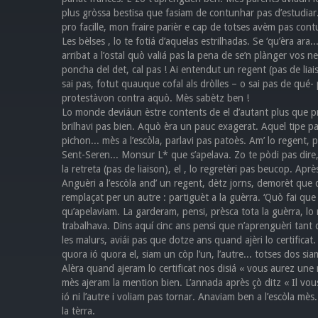
plus gròssa bestisa que fasiam de contunhar pas d’estudiar.
pro facille, mon fraire parièr e cap de totses avèm pas con
Les bèlses , lo te fotiá d’aquelas estrilhadas. Se ‘qu’èra ara
arribat a l’ostal quò valiá pas la pena de se’n plànger vos n
poncha del det, cal pas ! Ai entendut un regent (pas de lia
sai pas, fotut quauque cofal als dròlles – o sai pas de qué-
protestàvon contra aquò. Mès sabètz ben !
Lo monde deviáun èstre contents de el d’autant plus que p
brilhavi pas bien. Aquò èra un pauc exagerat. Aquel tipe par
pichon... mès a l’escòla, parlavi pas patoès. Am’ lo regent,
Sent-Seren... Monsur L* que s’apelava. Zo te pòdi pas dire, s
la retreta (pas de liaison), el , lo regretèri pas beucop. Après
Anguèri a l’escòla and’ un regent, dètz jorns, demorèt que
remplaçat per un autre : partiguèt a la guèrra. ‘Quò fai qu
qu’apelaviam. La garderam, pensi, prèsca tota la guèrra, lo
trabalhava. Dins aquí cinc ans pensi que n’aprenguèri tant c
les malurs, aviái pas que dotze ans quand ajèri lo certifica
quora ió quora el, siam un còp l’un, l’autre... totses dos si
Alèra quand ajeram lo certificat nos disiá « vous aurez une
mès ajeram la mention bien. L’annada après çò ditz « Il vous
ió ni l’autre i voliam pas tornar. Anaviam ben a l’escòla mès.
la tèrra.