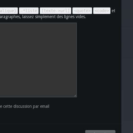
alique}
-*liste
[texte->url]
<quote>
<code>
et
aragraphes, laissez simplement des lignes vides.
 cette discussion par email