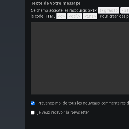
Texte de votre message
Ce champ accepte les raccourcis SPIP
{{gras}}
{it
le code HTML
<q>
<del>
<ins>
. Pour créer des p
Prévenez-moi de tous les nouveaux commentaires de
Je veux recevoir la Newsletter