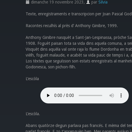
dimanche 19 novembre 2023
,
par
Silvia
Texte, enregistraments e transcripcion per Joan Pascal Go
Racontes reculhís al près d’ Anthony Ginibre, 1999.
Anthony Ginibre nasquèt a Sant-Jan-Lespinassa, pròche Sant
1908. Foguèt paisan tota sa vida dins aquela comuna, a se
Visquèt dins aquèla val onte raja lo flume Dordonha en trab
vièlh, foguèt malaude, e acabèt sa vida pauc de temps i a, a
Los tèxtes que seguísson son estats enregistrats al manheto
Godonesca, son pichon-filh.
L’escòla
L’escòla.
Abans quatòrze degun parlava pas francés. E mèma del temp
parlat francés. E zo t’aprenguèri ben. Mes parents aviáun lo 