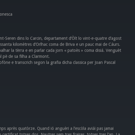
donesca
-Seren dins lo Carcin, departament d’Òlt lo vint-e-quatre d’agost
issanta kilomètres d’Orlhac coma de Briva e un pauc mai de Cáurs.
alhar la tèrra e en parlar cada jorn « patoès » coma disiá. Venguèt
l pè de sa filha a Clarmont.
fòne e transcrich segon la grafia dicha classica per Joan Pascal
s après quatòrze. Quand ió anguèri a l’escòla aviái pas jamai
certificat totses dos. Nautres sem tres fraires, totses tres l’an. La