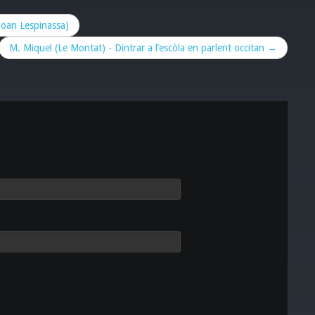
Joan Lespinassa)
M. Miquel (Le Montat) - Dintrar a l’escòla en parlent occitan →