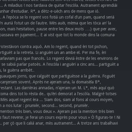
.. A miladius ! nos tardava de quitar l’escòla. Autrament aprendiái
tunhar d’estudiar. R*, a dètz-e-uèch ans de mens que ió.
.... A l’epòca se lo regent vos fotiá un cofal d’un pam, quand seriá
e’n auriá fotut un de l’autre. Mès auèi, mèma que les tòca an’ la
ison, mais hesitation, pause entre les deux mots ….) que per aver,
 passava en jujament... E ai vist que tot lo monde dins la comuna
rotestàvon contra aquò. Am lo regent, quand èri tot pichon,
tiguèt a la retreta. Li anguèri un an ambe el. Per ma fe, èri
 parlaviam pas que francés. Lo regent deviá èstre de les environs de
e sabiá parlar patoès. A l’escòla i anguèri a cinc ans... partiguèt a
, la guèrra arribèt..
 quauques jorns, que calguèt que partiguèsse a la guèrra. Foguèt
e canjeriam sovent. Après ne ajeram una, la domaisèla B*,
 restant. Las darrièras annadas, n’ajeram un M. L*, mès aquí quò
oma dins tot lo rèsta de.. qu’èri demorat a l’escòla. Malgré totses
t. Mès aquel regent èra ... Siam dos, siam al fons al cours moyen,
am a nos lutar : prumièr, second... second, prumièr.
 mention très bien, vous deux ». Ajeram pas la mention très bien
 faut revenir, je ferai un cours exprès pour vous » Ò figuras-te ! Ni
.. per çò que li caliá anar, mès autrament... A tretze ans trabalhavi