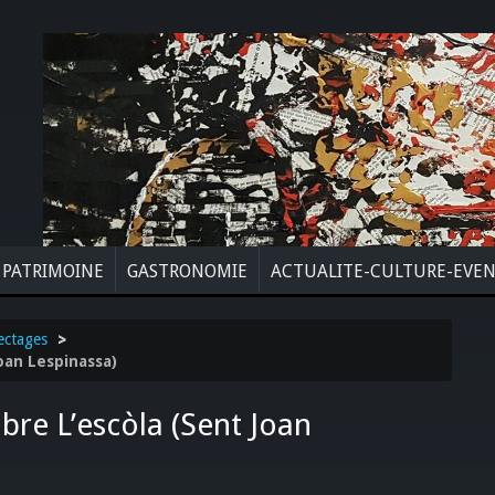
PATRIMOINE
GASTRONOMIE
ACTUALITE-CULTURE-EVE
ectages
>
oan Lespinassa)
re L’escòla (Sent Joan