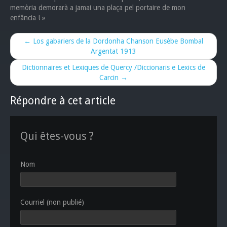
memòria demorarà a jamai una plaça pel portaire de mon
enfância ! »
← Los gabariers de la Dordonha Chanson Eusèbe Bombal
Argentat 1913
Dictionnaires et Lexiques de Quercy /Diccionaris e Lexics de
Carcin →
Répondre à cet article
Qui êtes-vous ?
Nom
Courriel (non publié)