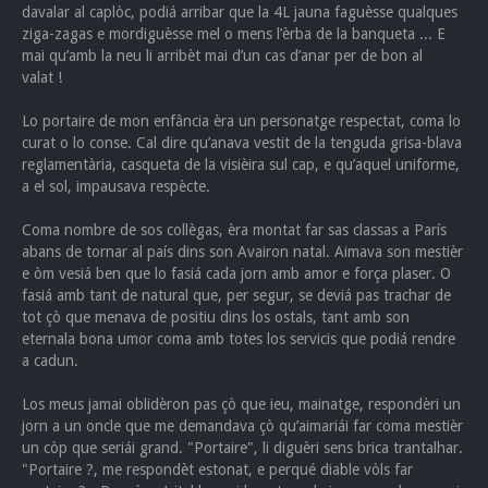
davalar al caplòc, podiá arribar que la 4L jauna faguèsse qualques
ziga-zagas e mordiguèsse mel o mens l’èrba de la banqueta ... E
mai qu’amb la neu li arribèt mai d’un cas d’anar per de bon al
valat !
Lo portaire de mon enfância èra un personatge respectat, coma lo
curat o lo conse. Cal dire qu’anava vestit de la tenguda grisa-blava
reglamentària, casqueta de la visièira sul cap, e qu’aquel uniforme,
a el sol, impausava respècte.
Coma nombre de sos collègas, èra montat far sas classas a París
abans de tornar al país dins son Avairon natal. Aimava son mestièr
e òm vesiá ben que lo fasiá cada jorn amb amor e força plaser. O
fasiá amb tant de natural que, per segur, se deviá pas trachar de
tot çò que menava de positiu dins los ostals, tant amb son
eternala bona umor coma amb totes los servicis que podiá rendre
a cadun.
Los meus jamai oblidèron pas çò que ieu, mainatge, respondèri un
jorn a un oncle que me demandava çò qu’aimariái far coma mestièr
un còp que seriái grand. "Portaire", li diguèri sens brica trantalhar.
"Portaire ?, me respondèt estonat, e perqué diable vòls far