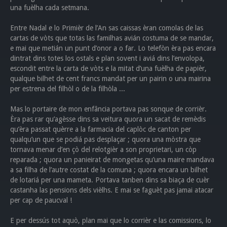
una fuèlha cada setmana.
Entre Nadal e lo Primièr de l’An sas caissas èran comolas de las
cartas de vòts que totas las familhas avián costuma de se mandar,
e mai que metián un punt d’onor a o far. Lo telefòn èra pas encara
dintrat dins totes los ostals e plan sovent i aviá dins l’envolopa,
escondit entre la carta de vòts e la mitat d’una fuèlha de papièr,
qualque bilhet de cent francs mandat per un pairin o una mairina
per estrena del filhòl o de la filhòla ...
Mas lo portaire de mon enfância portava pas sonque de corrièr.
Èra pas rar qu’agèsse dins sa veitura quora un sacat de remèdis
qu’èra passat quèrre a la farmacia del caplòc de canton per
qualqu’un que se podiá pas desplaçar ; quora una mòstra que
tornava menar d’en çò del relotgièr a son proprietari, un còp
reparada ; quora un panieirat de mongetas qu’una maire mandava
a sa filha de l’autre costat de la comuna ; quora encara un bilhet
de lotariá per una mameta. Portava tanben dins sa biaça de cuèr
castanha las pensions dels vièlhs. E mai se faguèt pas jamai atacar
per cap de paucval !
E per dessús tot aquò, plan mai que lo corrièr e las comissions, lo