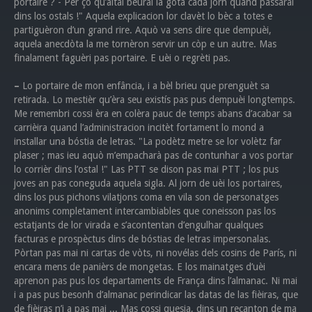
portaire ? - Per çò qu’aital beurai la gota cada jorn quand passarai
dins los ostals !" Aquela explicacion lor clavèt lo bèc a totes e
partiguèron d’un grand rire. Aquò va sens dire que dempuèi,
aquela anecdòta la me tornèron servir un còp e un autre. Mas
finalament faguèri pas portaire. E uèi o regrèti pas.
–
Lo portaire de mon enfância, i a bèl brieu que prenguèt sa
retirada. Lo mestièr qu’èra seu existís pas pus dempuèi longtemps.
Me remembri cossi èra en colèra pauc de temps abans d’acabar sa
carrièira quand l’administracion incitèt fortament lo mond a
installar una bóstia de letras. "La podètz metre se lor volètz far
plaser ; mas ieu aquò m’empacharà pas de contunhar a vos portar
lo corrièr dins l’ostal !" Las PTT se dison pas mai PTT ; los pus
joves an pas coneguda aquela sigla. Al jorn de uèi los portaires,
dins los pus pichons vilatjons coma en vila son de personatges
anonims completament intercambiables que coneisson pas los
estatjants de lor virada e s’acontentan d’engulhar qualques
facturas e prospèctus dins de bóstias de letras impersonalas.
Pòrtan pas mai ni cartas de vòts, ni novélas dels cosins de París, ni
encara mens de panièrs de mongetas. E los mainatges d’uèi
aprenon pas pus los departaments de França dins l’almanac. Ni mai
i a pas pus besonh d’almanac perindicar las datas de las fièiras, que
de fièiras n’i a pas mai ... Mas cossi quesia, dins un recanton de ma