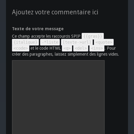
Ajoutez votre commentaire ici
Texte de votre message
Ce champ accepte les raccourcis SPIP
{{gras}}
{italique}
-*liste
[texte->url]
<quote>
<code>
et le code HTML
<q>
<del>
<ins>
. Pour
créer des paragraphes, laissez simplement des lignes vides.