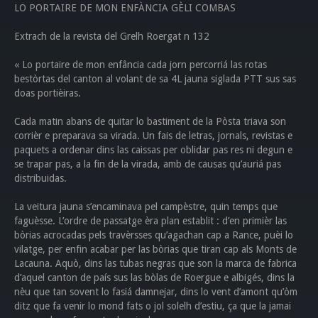
LO PORTAIRE DE MON ENFÀNCIA GÈLI COMBAS
Extrach de la revista del Grelh Roergat n 132
« Lo portaire de mon enfância cada jorn percorriá las rotas
bestòrtas del canton al volant de sa 4L jauna siglada PTT sus sas
doas portièiras.
Cada matin abans de quitar lo bastiment de la Pòsta triava son
corrièr e preparava sa virada. Un fais de letras, jornals, revistas e
paquets a ordenar dins las caissas per oblidar pas res ni degun e
se trapar pas, a la fin de la virada, amb de causas qu’auriá pas
distribuidas.
La veitura jauna s’encaminava pel campèstre, quin temps que
faguèsse. L’ordre de passatge èra plan establit : d’en primièr las
bòrias acrocadas pels travèrsses qu’agachan cap a Rance, puèi lo
vilatge, per enfin acabar per las bòrias que tiran cap als Monts de
Lacauna. Aquò, dins las tubas negras que son la marca de fabrica
d’aquel canton de país sus las bòlas de Roergue e albigés, dins la
nèu que tan sovent lo fasiá damnejar, dins lo vent d’amont qu’òm
ditz que fa venir lo mond fats o jol solelh d’estiu, ça que la jamai