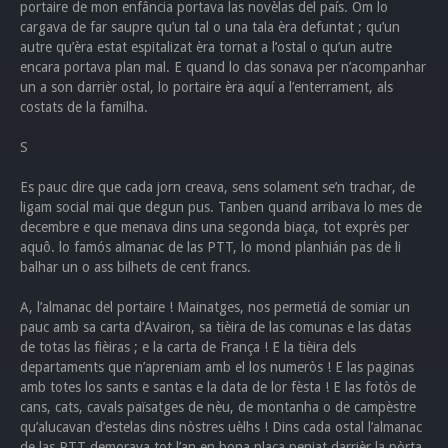
portaire de mon enfância portava las novèlas del país. Om lo
cargava de far saupre qu’un tal o una tala èra defuntat ; qu’un
autre qu’èra estat espitalizat èra tornat a l’ostal o qu’un autre
encara portava plan mal. E quand lo clas sonava per n’acompanhar
un a son darrièr ostal, lo portaire èra aquí a l’enterrament, als
costats de la familha.
S
Es pauc dire que cada jorn creava, sens solament se’n trachar, de
ligam social mai que degun pus. Tanben quand arribava lo mes de
decembre e que menava dins una segonda biaça, tot exprès per
aquô. lo famós almanac de las PTT, lo mond planhián pas de li
balhar un o ass bilhets de cent francs.
A, l’almanac del portaire ! Mainatges, nos permetiá de somiar un
pauc amb sa carta d’Avairon, sa tièira de las comunas e las datas
de totas las fièiras ; e la carta de França ! E la tièira dels
departaments que n’apreniam amb el los numeròs ! E las paginas
amb totes los sants e santas e la data de lor fèsta ! E las fotòs de
cans, cats, cavals païsatges de nèu, de montanha o de campèstre
qu’alucavan d’estelas dins nòstres uèlhs ! Dins cada ostal l’almanac
de las PTT demorava tot l’an en bona plaça penjat darrièr la pòrta