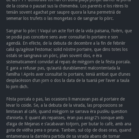
de la cosina o pausat sus la chimenèia. Los parents e los rèires lo
tenián sovent agachat per saupre quora la luna permetriá de
semenar los trufets o las mongetas o de sangnar lo pòrc.
Sangnar lo pòrc ! Vaquí un acte fört de la vida païsana, l’ivèrn, que
se podiá pas concebre sens aver consultat lo portaire e son
agendà. En efècte, de la debuta de decembre a la fin de febrièr
caliá qu’agèsse l’estomac solid nòstre portaire, que dins totes los
ostals se sangnava un pòrc, plan sovent dos, e èra
sistematicament convidat al repais de miègjorn de la fèsta porcala.
E gara a refusar pas, qu’auriá durablament malcontentada la
familha ! Après aver consultat lo portaire, teniá arribat que d’unes
desplacèsson d’un jorn o dos la data de la tuariá per l’aver a taula
lo jorn dich.
Fèsta porcala o pas, las ocasions li mancavan pas al portaire de
levar lo coide. Se, a la debuta de la virada, las proposicions se
limitavan al cafè, quand miègjorn se sarrava èra puslèu question
d’aniseta. E quant als repaisses, èran pas assgr2’s sonque amb
d’aiga de Mejanas e s’acabavan totjorn, per butar lo cafè, amb ana
gota de vièlha pera o pruna. Tanben, sul còp de doas oras, quand
entamenava la darrièira partida de sa virada abans de tornar