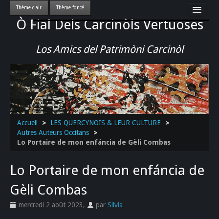
Ò Fial Dels Carcinòls Vertuoses
Accueil
LES QUERCYNOIS & LEUR CULTURE
Los Amics del Patrimòni Carcinòl
PATRIMOINE
GASTRONOMIE
ACTUALITE-CULTURE-EVENEMENTS LOCAUX
>>
Accueil
>
LES QUERCYNOIS & LEUR CULTURE
>
Autres Auteurs Occitans
>
Lo Portaire de mon enfáncia de Gèli Combas
Lo Portaire de mon enfáncia de
Gèli Combas
mercredi 2 août 2023
,
par
Silvia