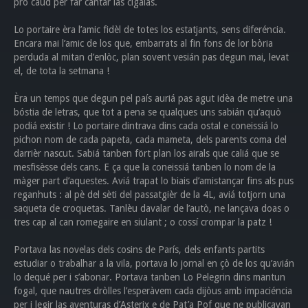
pro caud per far cantar las cigalas.
Lo portaire èra l’amic fidèl de totes los estatjants, sens diferéncia.
Encara mai l’amic de los que, embarrats al fin fons de lor bòria
perduda al mitan d’enlòc, plan sovent vesián pas degun mai, levat
el, de tota la setmana !
Èra un temps que degun pel país auriá pas agut idèa de metre una
bóstia de letras, que tot a pena se qualques uns sabián qu’aquò
podiá existir ! Lo portaire dintrava dins cada ostal e coneissiá lo
pichon nom de cada papeta, cada mameta, dels parents coma del
darrièr nascut. Sabiá tanben fört plan los airals que caliá que se
mesfisèsse dels cans. E ça que la coneissiá tanben lo nom de la
màger part d’aquestes. Aviá trapat lo biais d’amistançar fins als pus
reganhuts : al pè del sèti del passatgièr de la 4L, aviá totjorn una
saqueta de croquetas. Tanlèu davalar de l’autò, ne lançava doas o
tres cap al can romegaire en siulant ; o cossí crompar la patz !
Portava las novelas dels cosins de París, dels enfants partits
estudiar o trabalhar a la vila, portava lo jornal en çò de los qu’avián
lo dequé per i s’abonar. Portava tanben Lo Pelegrin dins mantun
fogal, que nautres dròlles l’esperàvem cada dijòus amb impaciéncia
per i legir las aventuras d’Asterix e de Pat’a Pof que ne publicavan