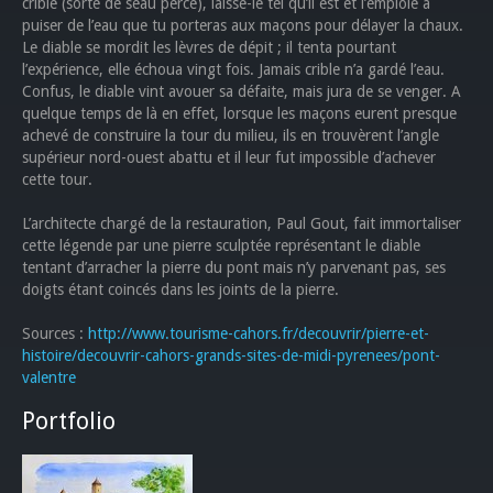
crible (sorte de seau percé), laisse-le tel qu’il est et l’emploie à
puiser de l’eau que tu porteras aux maçons pour délayer la chaux.
Le diable se mordit les lèvres de dépit ; il tenta pourtant
l’expérience, elle échoua vingt fois. Jamais crible n’a gardé l’eau.
Confus, le diable vint avouer sa défaite, mais jura de se venger. A
quelque temps de là en effet, lorsque les maçons eurent presque
achevé de construire la tour du milieu, ils en trouvèrent l’angle
supérieur nord-ouest abattu et il leur fut impossible d’achever
cette tour.
L’architecte chargé de la restauration, Paul Gout, fait immortaliser
cette légende par une pierre sculptée représentant le diable
tentant d’arracher la pierre du pont mais n’y parvenant pas, ses
doigts étant coincés dans les joints de la pierre.
Sources :
http://www.tourisme-cahors.fr/decouvrir/pierre-et-
histoire/decouvrir-cahors-grands-sites-de-midi-pyrenees/pont-
valentre
Portfolio