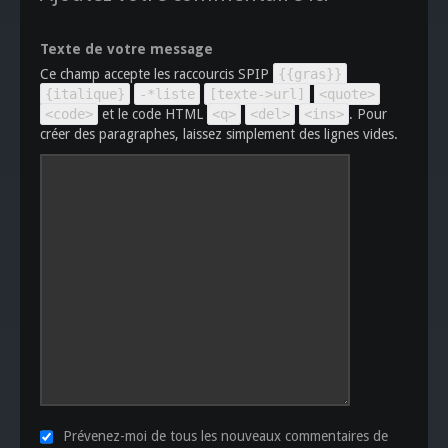
Texte de votre message
Ce champ accepte les raccourcis SPIP
{{gras}}
{italique}
-*liste
[texte->url]
<quote>
<code>
et le code HTML
<q>
<del>
<ins>
. Pour
créer des paragraphes, laissez simplement des lignes vides.
Prévenez-moi de tous les nouveaux commentaires de