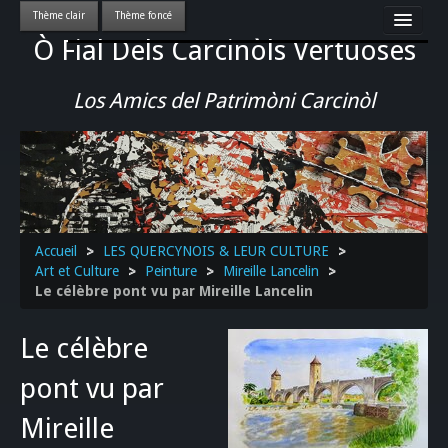
Ò Fial Dels Carcinòls Vertuoses
Accueil
LES QUERCYNOIS & LEUR CULTURE
Los Amics del Patrimòni Carcinòl
PATRIMOINE
GASTRONOMIE
ACTUALITE-CULTURE-EVENEMENTS LOCAUX
>>
Accueil
>
LES QUERCYNOIS & LEUR CULTURE
>
Art et Culture
>
Peinture
>
Mireille Lancelin
>
Le célèbre pont vu par Mireille Lancelin
Le célèbre
pont vu par
Mireille