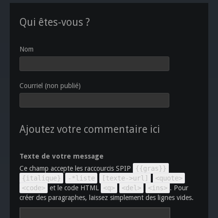
Qui êtes-vous ?
Nom
Courriel (non publié)
Ajoutez votre commentaire ici
Texte de votre message
Ce champ accepte les raccourcis SPIP
{{gras}}
{italique}
-*liste
[texte->url]
<quote>
<code>
et le code HTML
<q>
<del>
<ins>
. Pour
créer des paragraphes, laissez simplement des lignes vides.