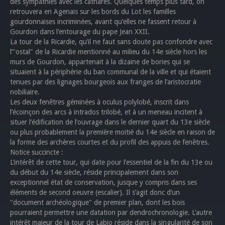
des sympathies avec les cathares. Quelques temps plus tard, on
retrouvera en Agenais sur les bords du Lot les familles
gourdonnaises incriminées, avant qu’elles ne fassent retour à
Gourdon dans l’entourage du pape Jean XXII.
La tour de la Ricardie, qu’il ne faut sans doute pas confondre avec
l’"ostal" de la Ricardie mentionné au milieu du 14e siècle hors les
murs de Gourdon, appartenait à la dizaine de bories qui se
situaient à la périphérie du ban communal de la ville et qui étaient
tenues par des lignages bourgeois aux franges de l’aristocratie
nobiliaire.
Les deux fenêtres géminées à oculus polylobé, inscrit dans
l’écoinçon des arcs à intrados trilobé, et à un meneau incitent à
situer l’édification de l’ouvrage dans le dernier quart du 13e siècle
ou plus probablement la première moitié du 14e siècle en raison de
la forme des archères courtes et du profil des appuis de fenêtres.
Notice succincte :
L’intérêt de cette tour, qui date pour l’essentiel de la fin du 13e ou
du début du 14e siècle, réside principalement dans son
exceptionnel état de conservation, jusque y compris dans ses
éléments de second oeuvre (escalier). Il s’agit donc d’un
"document archéologique" de premier plan, dont les bois
pourraient permettre une datation par dendrochronologie. L’autre
intérêt majeur de la tour de Labio réside dans la singularité de son