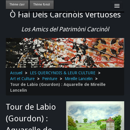
Ò Fial Dels Carcinòls Vertuoses
Accueil
LES QUERCYNOIS & LEUR CULTURE
Los Amics del Patrimòni Carcinòl
PATRIMOINE
GASTRONOMIE
ACTUALITE-CULTURE-EVENEMENTS LOCAUX
>>
Accueil
>
LES QUERCYNOIS & LEUR CULTURE
>
Art et Culture
>
Peinture
>
Mireille Lancelin
>
Tour de Labio (Gourdon) : Aquarelle de Mireille
Lancelin
Tour de Labio
(Gourdon) :