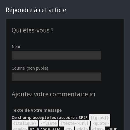
Répondre à cet article
Qui êtes-vous ?
Nom
Courriel (non publié)
Ajoutez votre commentaire ici
Texte de votre message
Ce champ accepte les raccourcis SPIP
{{gras}}
{italique}
-*liste
[texte->url]
<quote>
<code>
et le code HTML
<q>
<del>
<ins>
. Pour