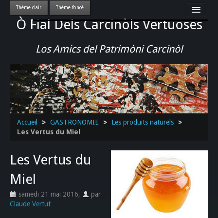
Ò Fial Dels Carcinòls Vertuoses
Accueil
LES QUERCYNOIS & LEUR CULTURE
Los Amics del Patrimòni Carcinòl
PATRIMOINE
GASTRONOMIE
ACTUALITE-CULTURE-EVENEMENTS LOCAUX
>>
Accueil
>
GASTRONOMIE
>
Les produits naturels
>
Les Vertus du Miel
Les Vertus du
Miel
samedi 21 mai 2016
,
par
Claude Vertut