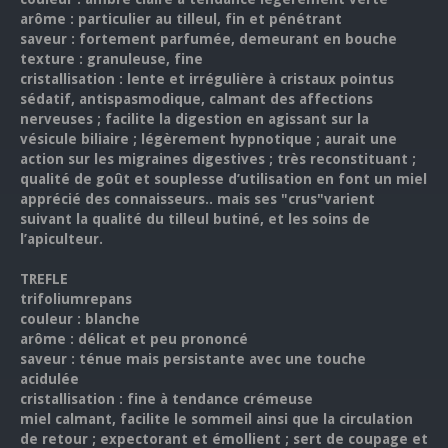
arôme : particulier au tilleul, fin et pénétrant
saveur : fortement parfumée, demeurant en bouche
texture : granuleuse, fine
cristallisation : lente et irrégulière à cristaux pointus
sédatif, antispasmodique, calmant des affections
nerveuses ; facilite la digestion en agissant sur la
vésicule biliaire ; légèrement hypnotique ; aurait une
action sur les migraines digestives ; très reconstituant ;
qualité de goût et souplesse d’utilisation en font un miel
apprécié des connaisseurs.. mais ses "crus"varient
suivant la qualité du tilleul butiné, et les soins de
l’apiculteur.
TREFLE
trifoliumrepans
couleur : blanche
arôme : délicat et peu prononcé
saveur : ténue mais persistante avec une touche
acidulée
cristallisation : fine à tendance crémeuse
miel calmant, facilite le sommeil ainsi que la circulation
de retour ; expectorant et émollient ; sert de coupage et