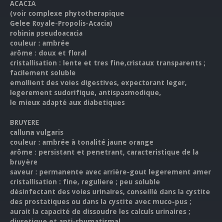
ACACIA
(voir complexe phytotherapique
Gelee Royale-Propolis-Acacia)
robinia pseudoacacia
couleur : ambrée
arôme : doux et floral
cristallisation : lente et tres fine,cristaux transparents ;
facilement soluble
emollient des voies digestives, expectorant leger,
legerement sudorifique, antispasmodique,
le mieux adapté aux diabetiques
BRUYERE
calluna vulgaris
couleur : ambrée à tonalité jaune orange
arôme : persistant et penetrant, caracteristique de la
bruyère
saveur : permanente avec arrière-gout legerement amer
cristallisation : fine, reguliere ; peu soluble
désinfectant des voies urinaires, conseillé dans la cystite
des prostatiques ou dans la cystite avec muco-pus ;
aurait la capacité de dissoudre les calculs urinaires ;
diuretique et anti-rhumatismal