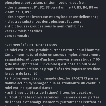
phosphore, potassium, silicium, sodium, soufre ;
–
des vitamines : B1, B2, B3 ou vitamine PP, B5, B6, B8 ou
vitamine H, B9 ;
–
des enzymes : invertase et amylose essentiellement ;
–
d’autres substances dont plusieurs facteurs
antibiotiques (groupés sous le nom d’inhibine)
vers 17 miels détaillés
vers sommaire
5)
PROPRIÉTÉS ET INDICATIONS
Le miel est le seul produit sucrant naturel pour l’homme.
Cet aliment naturel riche en sucres simples directement
assimilables et doué d’un haut pouvoir énergétique (100
g de miel apportent 300 calories) est doté en outre de
nombreuses actions et propriétés très importantes dans
le cadre de la santé.
Particulièrement recommandé chez les SPORTIFS par sa
double action dynamogénique et stimulante du coeur, le
miel est indiqué aussi dans :
• asthénies ou états de fatigue) à tous les degrés et
surtout dans les convalescences ; • anorexies ou pertes
de l’appétit et amaigrissements (surtout chez l’enfant et