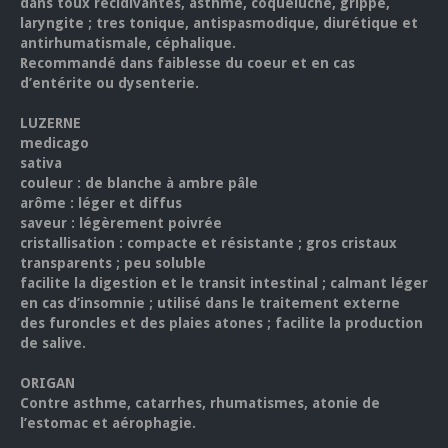
dans toux récidivantes, asthme, coqueluche, grippe,
laryngite ; tres tonique, antispasmodique, diurétique et
antirhumatismale, céphalique.
Recommandé dans faiblesse du coeur et en cas
d’entérite ou dysenterie.
LUZERNE
medicago
sativa
couleur : de blanche à ambre pâle
arôme : léger et diffus
saveur : légèrement poivrée
cristallisation : compacte et résistante ; gros cristaux
transparents ; peu soluble
facilite la digestion et le transit intestinal ; calmant léger
en cas d’insomnie ; utilisé dans le traitement externe
des furoncles et des plaies atones ; facilite la production
de salive.
ORIGAN
Contre asthme, catarrhes, rhumatismes, atonie de
l’estomac et aérophagie.