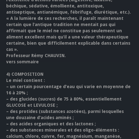
béchique, sédative, émolliente, antitoxique,
antiseptique, antianémique, fébrifuge, diurétique, etc.).
« A la lumière de ces recherches, il paraît maintenant
certain que l’antique tradition ne mentait pas qui
affirmait que le miel ne constitue pas seulement un
aliment excellent mais qu’il a une valeur thérapeutique
certaine, bien que difficilement explicable dans certains
cas ».
Professeur Rémy CHAUVIN.
vers sommaire
4)
COMPOSITION
Le miel contient :
–
un certain pourcentage d’eau qui varie en moyenne de
16 à 20% ;
–
des glucides (sucres) de 75 à 80%, essentiellement
GLUCOSE et LEVULOSE ;
–
des protides (substances azotées), parmi lesquelles
une douzaine d’acides aminés ;
–
des acides organiques et des lactones ;
–
des substances minerales et des oligo-éléments :
calcium, chlore, cuivre, fer, magnésium, manganèse,