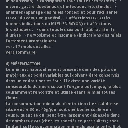
le nourrisson) • constipation sous toutes ses formes ; •
ulcères gastro-duodénaux et infections intestinales •
anémies (apanage des miels foncés) et pour faciliter le
travail du coeur en général ; • affections ORL (très
bonnes indications du MIEL EN RAYON) et affections
bronchiques ; • dans tous les cas où il faut faciliter la
diurèse • nervosisme et insomnie (indications des miels
fortement aromatiques).
vers 17 miels détaillés
vers sommaire
6)
PRÉSENTATION
Le miel est habituellement présenté dans des pots de
matériaux et poids variables qui doivent être conservés
dans un endroit sec et frais. Il existe une variété
considérable de miels suivant l’origine botanique, le plus
couramment rencontré et utilisé étant le miel toutes
fleurs.
La consommation minimale d’entretien chez l’adulte se
situe entre 30 et 40g/jour soit une bonne cuillerée à
soupe, quantité qui peut être largement dépassée dans
de nombreux cas (chez les sportifs en particulier) ; chez
l’enfant cette consommation minimale oscille entre 5 et