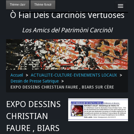
Ò Fial Dels Carcinòls Vertuoses
Accueil
LES QUERCYNOIS & LEUR CULTURE
Los Amics del Patrimòni Carcinòl
PATRIMOINE
GASTRONOMIE
ACTUALITE-CULTURE-EVENEMENTS LOCAUX
>>
Accueil
>
ACTUALITE-CULTURE-EVENEMENTS LOCAUX
>
Dessin de Presse Satirique
>
EXPO DESSINS CHRISTIAN FAURE , BIARS SUR CÈRE
EXPO DESSINS
CHRISTIAN
FAURE , BIARS