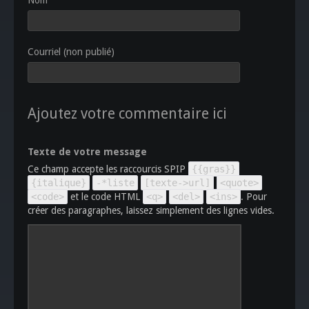
Nom
Courriel (non publié)
Ajoutez votre commentaire ici
Texte de votre message
Ce champ accepte les raccourcis SPIP
{{gras}}
{italique}
-*liste
[texte->url]
<quote>
<code>
et le code HTML
<q>
<del>
<ins>
. Pour
créer des paragraphes, laissez simplement des lignes vides.