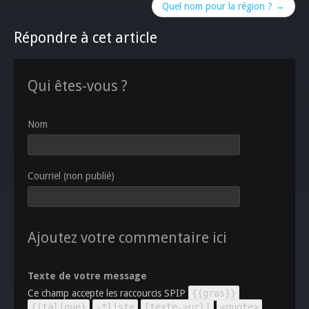
Quel nom pour la région ? →
Répondre à cet article
Qui êtes-vous ?
Nom
Courriel (non publié)
Ajoutez votre commentaire ici
Texte de votre message
Ce champ accepte les raccourcis SPIP
{{gras}}
{italique}
-*liste
[texte->url]
<quote>