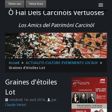
Ò Fial Dels Carcinòls Vertuoses
Accueil
LES QUERCYNOIS & LEUR CULTURE
Los Amics del Patrimòni Carcinòl
PATRIMOINE
GASTRONOMIE
ACTUALITE-CULTURE-EVENEMENTS LOCAUX
>>
Accueil
>
ACTUALITE-CULTURE-EVENEMENTS LOCAUX
>
Graines d’étoiles Lot
Graines d’étoiles
Lot
vendredi 1er avril 2016
,
par
Claude Vertut