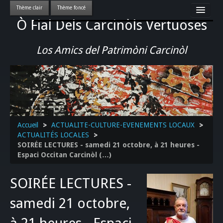
Ò Fial Dels Carcinòls Vertuoses
Accueil
LES QUERCYNOIS & LEUR CULTURE
Los Amics del Patrimòni Carcinòl
PATRIMOINE
GASTRONOMIE
ACTUALITE-CULTURE-EVENEMENTS LOCAUX
>>
Accueil
>
ACTUALITE-CULTURE-EVENEMENTS LOCAUX
>
ACTUALITÉS LOCALES
>
SOIRÉE LECTURES -‪ samedi 21 octobre, à 21 heures -
Espaci Occitan Carcinòl (…)
SOIRÉE LECTURES -‪
samedi 21 octobre,