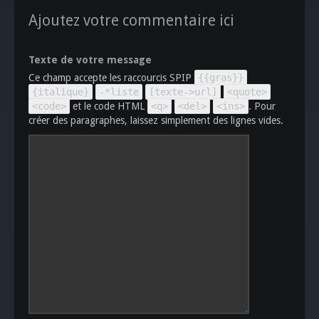
Ajoutez votre commentaire ici
Texte de votre message
Ce champ accepte les raccourcis SPIP
{{gras}}
{italique}
-*liste
[texte->url]
<quote>
<code>
et le code HTML
<q>
<del>
<ins>
. Pour
créer des paragraphes, laissez simplement des lignes vides.