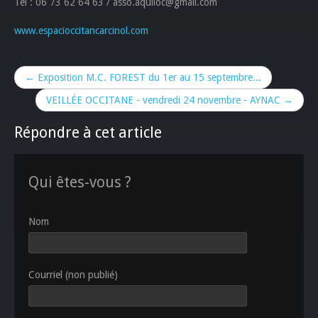
Tel : ‪06 73 62 64 63‬ / asso.aquiloc@gmail.com
www.espacioccitancarcinol.com
← Exposition M.C. FOREST du 1er au 15 septembre...
VEILLÉE OCCITANE - vendredi 24 novembre - AYNAC →
Répondre à cet article
Qui êtes-vous ?
Nom
Courriel (non publié)