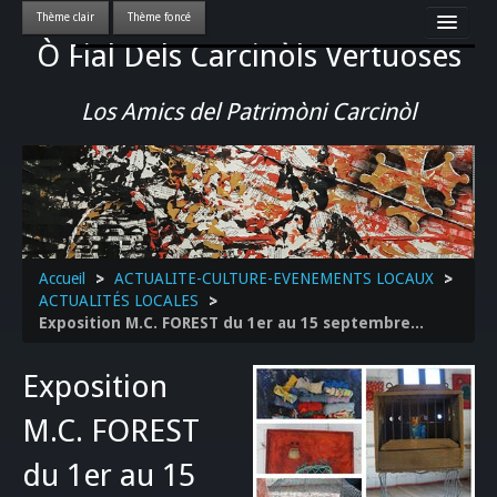
Ò Fial Dels Carcinòls Vertuoses
Accueil
LES QUERCYNOIS & LEUR CULTURE
Los Amics del Patrimòni Carcinòl
PATRIMOINE
GASTRONOMIE
ACTUALITE-CULTURE-EVENEMENTS LOCAUX
>>
Accueil
>
ACTUALITE-CULTURE-EVENEMENTS LOCAUX
>
ACTUALITÉS LOCALES
>
Exposition M.C. FOREST du 1er au 15 septembre...
Exposition
M.C. FOREST
du 1er au 15