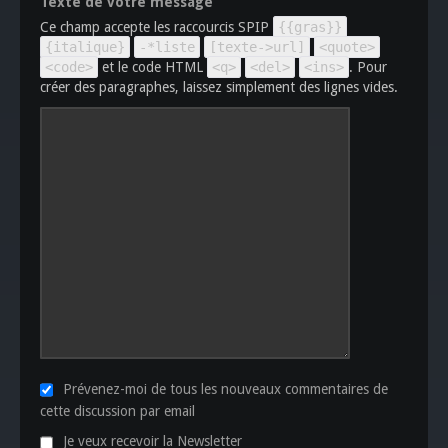
Texte de votre message
Ce champ accepte les raccourcis SPIP
{{gras}}
{italique}
-*liste
[texte->url]
<quote>
<code>
et le code HTML
<q>
<del>
<ins>
. Pour
créer des paragraphes, laissez simplement des lignes vides.
Prévenez-moi de tous les nouveaux commentaires de
cette discussion par email
Je veux recevoir la Newsletter