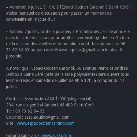
–
Vendredi 6 juillet, à 18h, à l’Espaci Occitan Carcinòl à Saint-Céré :
atelier mensuel de discussion pour passer un moment de
convivialité en langue d’Oc.
–
Samedi 7 juillet, toute la journée, à Promilhanes : sortie annuelle
dans le cadre des cours pour adultes avec visite guidée en Occitan
de la maison des abeilles et du moulin à vent. Inscriptions au 06
73 62 64 63 ou par courriel asso.aquiloc@gmail.com le plus tôt
possible.
À noter que l’Espaci Occitan Carcinòl, 60 avenue Pierre et Andrée
Delbos à Saint-Céré (près de la salle polyvalente) sera ouvert tous
les mercredis et samedis de juillet de 9h à 12h, à compter du 11
juillet.
Contact : Associacion AQUÍ L’ÒC (siège social)
204, rue du général Ambert 46 400 Saint-Céré
Tel : 06 73 62 64 63
Courriel : asso.aquiloc@gmail.com
Site :
www.espacioccitancarcinol.com
Garanti sans virus.
www.avast.com