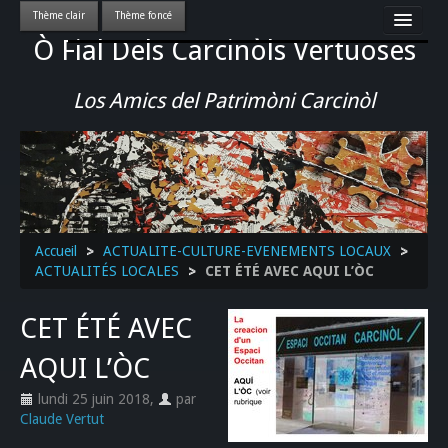
Ò Fial Dels Carcinòls Vertuoses
Accueil
LES QUERCYNOIS & LEUR CULTURE
Los Amics del Patrimòni Carcinòl
PATRIMOINE
GASTRONOMIE
ACTUALITE-CULTURE-EVENEMENTS LOCAUX
>>
Accueil
>
ACTUALITE-CULTURE-EVENEMENTS LOCAUX
>
ACTUALITÉS LOCALES
>
CET ÉTÉ AVEC AQUI L’ÒC
CET ÉTÉ AVEC
AQUI L’ÒC
lundi 25 juin 2018
,
par
Claude Vertut