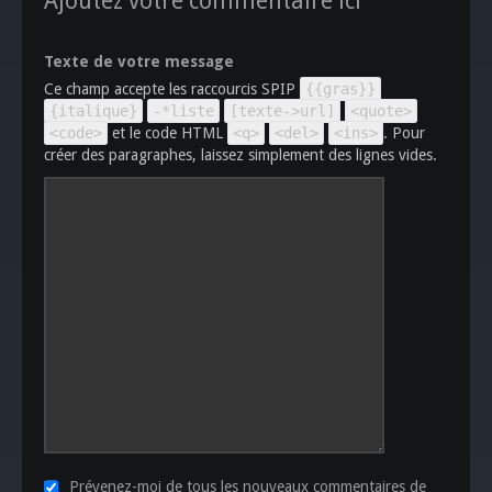
Ajoutez votre commentaire ici
Texte de votre message
Ce champ accepte les raccourcis SPIP
{{gras}}
{italique}
-*liste
[texte->url]
<quote>
<code>
et le code HTML
<q>
<del>
<ins>
. Pour
créer des paragraphes, laissez simplement des lignes vides.
Prévenez-moi de tous les nouveaux commentaires de