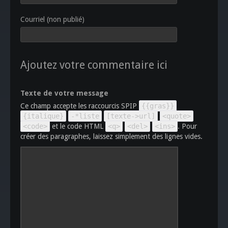
Courriel (non publié)
Ajoutez votre commentaire ici
Texte de votre message
Ce champ accepte les raccourcis SPIP
{{gras}}
{italique}
-*liste
[texte->url]
<quote>
<code>
et le code HTML
<q>
<del>
<ins>
. Pour
créer des paragraphes, laissez simplement des lignes vides.