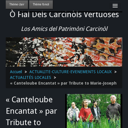
Ò Fial Dels Carcinòls Vertuoses
Accueil
LES QUERCYNOIS & LEUR CULTURE
Los Amics del Patrimòni Carcinòl
PATRIMOINE
GASTRONOMIE
ACTUALITE-CULTURE-EVENEMENTS LOCAUX
>>
Accueil
>
ACTUALITE-CULTURE-EVENEMENTS LOCAUX
>
ACTUALITÉS LOCALES
>
« Canteloube Encantat » par Tribute to Marie-Joseph
« Canteloube
Encantat » par
Tribute to