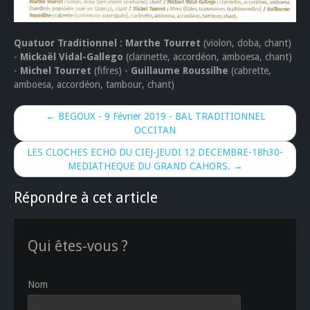
Quatuor Traditionnel
:
Marthe Tourret
(violon, doba, chant)
-
Mickaël Vidal-Gallego
(clarinette, accordéon, amboesa, chant)
-
Michel Tourret
(fifres) -
Guillaume Roussilhe
(cabrette,
amboesa, accordéon, tambour, chant)
← BEGOUX - 9 Février 2019 - BAL TRADITIONNEL
OCCITAN
LES CLOCHES ECHO DU CIEJ-JEUDI 12 DECEMBRE-18h30-
MEDIATHEQUE DU GRAND CAHORS. →
Répondre à cet article
Qui êtes-vous ?
Nom