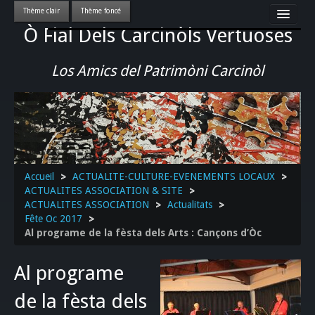
Ò Fial Dels Carcinòls Vertuoses
Accueil
LES QUERCYNOIS & LEUR CULTURE
Los Amics del Patrimòni Carcinòl
PATRIMOINE
GASTRONOMIE
ACTUALITE-CULTURE-EVENEMENTS LOCAUX
>>
Accueil
>
ACTUALITE-CULTURE-EVENEMENTS LOCAUX
>
ACTUALITES ASSOCIATION & SITE
>
ACTUALITES ASSOCIATION
>
Actualitats
>
Fête Oc 2017
>
Al programe de la fèsta dels Arts : Cançons d’Òc
Al programe
de la fèsta dels