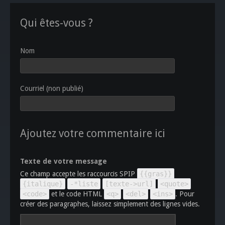
Qui êtes-vous ?
Nom
Courriel (non publié)
Ajoutez votre commentaire ici
Texte de votre message
Ce champ accepte les raccourcis SPIP
{{gras}}
{italique}
-*liste
[texte->url]
<quote>
<code>
et le code HTML
<q>
<del>
<ins>
. Pour
créer des paragraphes, laissez simplement des lignes vides.