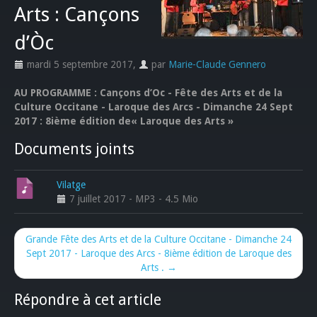
Arts : Cançons
d’Òc
mardi 5 septembre 2017
,
par
Marie-Claude Gennero
AU PROGRAMME : Cançons d’Oc - Fête des Arts et de la
Culture Occitane - Laroque des Arcs - Dimanche 24 Sept
2017 : 8ième édition de« Laroque des Arts »
Documents joints
Vilatge
7 juillet 2017
-
MP3
-
4.5 Mio
Grande Fête des Arts et de la Culture Occitane - Dimanche 24
Sept 2017 - Laroque des Arcs - 8ième édition de Laroque des
Arts . →
Répondre à cet article