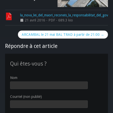
la_nova_lei_del_maori_reconeis_la_responsabilitat_del_gover
21 avril 2016
-
PDF
-
689.3 kio
ARCAMBAL le 21 maï BAL TRAD à partir de 21:00 →
Répondre à cet article
Qui êtes-vous ?
Nom
Courriel (non publié)