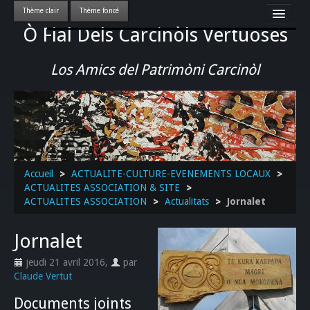
Ò Fial Dels Carcinòls Vertuoses
Accueil
LES QUERCYNOIS & LEUR CULTURE
Los Amics del Patrimòni Carcinòl
PATRIMOINE
GASTRONOMIE
ACTUALITE-CULTURE-EVENEMENTS LOCAUX
>>
Accueil
>
ACTUALITE-CULTURE-EVENEMENTS LOCAUX
>
ACTUALITES ASSOCIATION & SITE
>
ACTUALITES ASSOCIATION
>
Actualitats
>
Jornalet
Jornalet
jeudi 21 avril 2016
,
par
Claude Vertut
Documents joints