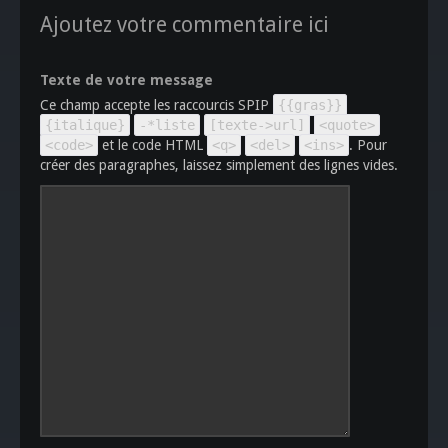
Ajoutez votre commentaire ici
Texte de votre message
Ce champ accepte les raccourcis SPIP
{{gras}}
{italique}
-*liste
[texte->url]
<quote>
<code>
et le code HTML
<q>
<del>
<ins>
. Pour
créer des paragraphes, laissez simplement des lignes vides.