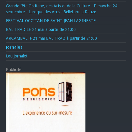
Grande fête Occitane, des Arts et de la Culture - Dimanche 24
septembre - Laroque des Arcs - Bèllefont la Rauze
FESTIVAL OCCITAN DE SAINT JEAN LAGINESTE
BAL TRAD LE 21 maï à partir de 21:00
ARCAMBAL le 21 maï BAL TRAD à partir de 21:00
Jornalet
Lou jornalet
Publicité