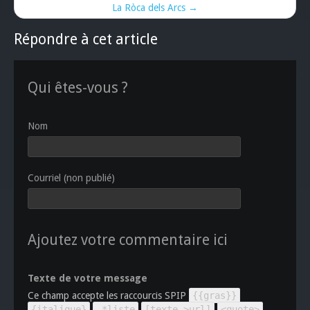
La Ròca dels Arcs →
Répondre à cet article
Qui êtes-vous ?
Nom
Courriel (non publié)
Ajoutez votre commentaire ici
Texte de votre message
Ce champ accepte les raccourcis SPIP
{{gras}}
{italique}
-*liste
[texte->url]
<quote>