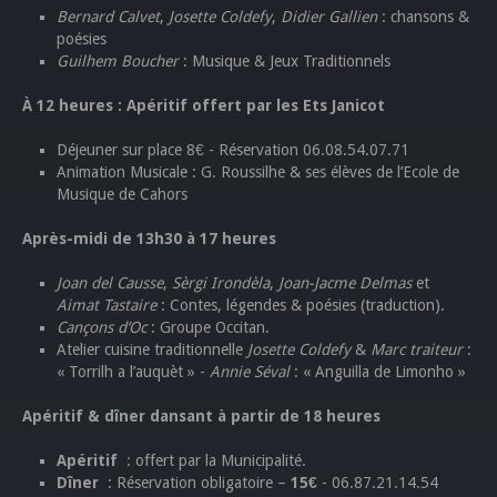
Bernard Calvet
,
Josette Coldefy
,
Didier Gallien
: chansons &
poésies
Guilhem Boucher
: Musique & Jeux Traditionnels
À 12 heures : Apéritif offert par les Ets Janicot
Déjeuner sur place 8€ - Réservation 06.08.54.07.71
Animation Musicale : G. Roussilhe & ses élèves de l’Ecole de
Musique de Cahors
Après-midi de 13h30 à 17 heures
Joan del Causse
,
Sèrgi Irondèla
,
Joan-Jacme Delmas
et
Aimat Tastaire
: Contes, légendes & poésies (traduction).
Cançons d’Oc
: Groupe Occitan.
Atelier cuisine traditionnelle
Josette Coldefy
&
Marc traiteur
:
« Torrilh a l’auquèt » -
Annie Séval
: « Anguilla de Limonho »
Apéritif & dîner dansant à partir de 18 heures
Apéritif
: offert par la Municipalité.
Dîner
: Réservation obligatoire –
15€
- 06.87.21.14.54