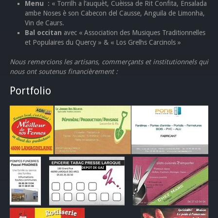
Menu
: « Torrilh a l’auquèt, Cuèissa de Rit Confita, Ensalada
ambe Noses è son Cabecon del Causse, Anguila de Limonha,
Vin de Caurs.
Bal occitan
avec « Association des Musiques Traditionnelles
et Populaires du Quercy » & « Los Grelhs Carcinols »
Nous remercions les artisans, commerçants et institutionnels qui
nous ont soutenus financièrement :
Portfolio