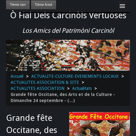
Ò Fial Dels Carcinòls Vertuoses
Accueil
LES QUERCYNOIS & LEUR CULTURE
Los Amics del Patrimòni Carcinòl
PATRIMOINE
GASTRONOMIE
ACTUALITE-CULTURE-EVENEMENTS LOCAUX
>>
Accueil
>
ACTUALITE-CULTURE-EVENEMENTS LOCAUX
>
ACTUALITES ASSOCIATION & SITE
>
ACTUALITES ASSOCIATION
>
Actualitats
>
Grande fête Occitane, des Arts et de la Culture -
Dimanche 24 septembre - (…)
Grande fête
Occitane, des