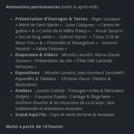
Animations permanentes
(matin & après-midi)
Présentation d’Ouvrages & Textes
:
Roger Lassaque
« Mond de Saint-Martin » -
Jules Cubaynes
: « Camins de
guèrra » & « Contes de la Vièlha França » –
Aimat Tastaire
:
« Sus un long camin » -
Gabriel Feyret
: « Tzous L’Cèl de
Moun Pois » & « Pastorales et Résurgences » -
Antonin
Hérétié
: « Fables Patoises »
Diaporama & Vidéos
:
Mireille Lancelin
,
Marie-Claude
Gennero
: Présentation du site « Ò’Fial Dèls Carcinòls
Vertuoses »
Expositions
:
Mireille Lancelin
,
Jean-Humbert Savoldelli
:
Aquarelles & Tableaux –
Christian Faure
: Dessins &
Illustrations
Ateliers
:
Josette Coldefy
: Tressages cordes & fabrication
d’objets –
Françoise Dupéty
: Cardage & filage laine –
Guilhem Boucher & les musiciens de La Granja
: Jeux
traditionnels et animations musicales
Stand Aqui l’Oc
: Expo et vente de livres & musiques
Matin à partir de 10 heures