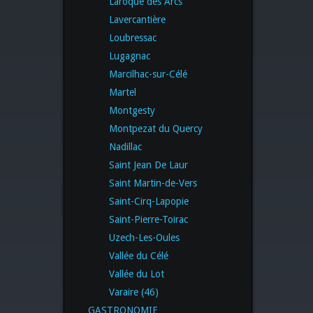
Laroque des Arcs
Lavercantière
Loubressac
Lugagnac
Marcilhac-sur-Célé
Martel
Montgesty
Montpezat du Quercy
Nadillac
Saint Jean De Laur
Saint Martin-de-Vers
Saint-Cirq-Lapopie
Saint-Pierre-Toirac
Uzech-Les-Oules
Vallée du Célé
Vallée du Lot
Varaire (46)
GASTRONOMIE