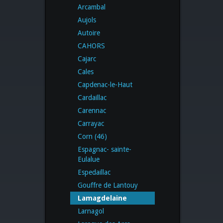
Arcambal
Aujols
Autoire
CAHORS
Cajarc
Cales
Capdenac-le-Haut
Cardaillac
Carennac
Carrayac
Corn (46)
Espagnac- sainte-
Eulalue
Espedaillac
Gouffre de Lantouy
Lamagdelaine
Larnagol