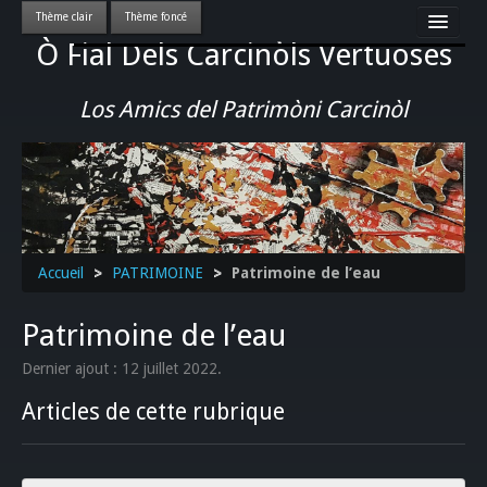
Ò Fial Dels Carcinòls Vertuoses
Accueil
LES QUERCYNOIS & LEUR CULTURE
Los Amics del Patrimòni Carcinòl
PATRIMOINE
GASTRONOMIE
ACTUALITE-CULTURE-EVENEMENTS LOCAUX
>>
Accueil
>
PATRIMOINE
>
Patrimoine de l’eau
Patrimoine de l’eau
Dernier ajout : 12 juillet 2022.
Articles de cette rubrique