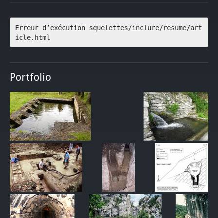
Erreur d’exécution squelettes/inclure/resume/art
icle.html
Portfolio