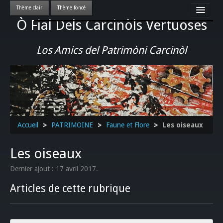
Ò Fial Dels Carcinòls Vertuoses
Accueil
LES QUERCYNOIS & LEUR CULTURE
Los Amics del Patrimòni Carcinòl
PATRIMOINE
GASTRONOMIE
ACTUALITE-CULTURE-EVENEMENTS LOCAUX
>>
Accueil
>
PATRIMOINE
>
Faune et Flore
>
Les oiseaux
Les oiseaux
Dernier ajout : 17 avril 2017.
Articles de cette rubrique