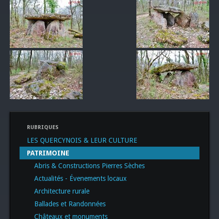
RUBRIQUES
LES QUERCYNOIS & LEUR CULTURE
PATRIMOINE
Abris & Constructions Pierres Sèches
Actualités - Évenements locaux
Architecture rurale
Ballades et Randonnées
Châteaux et monuments