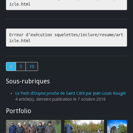
icle.html
Erreur d’exécution squelettes/inclure/resume/art
icle.html
0
5
10
Sous-rubriques
Le Pech d’Ouyne proche de Saint Céré par Jean-Louis Rougié
4 article(s), dernière publication le 7 octobre 2016
Portfolio