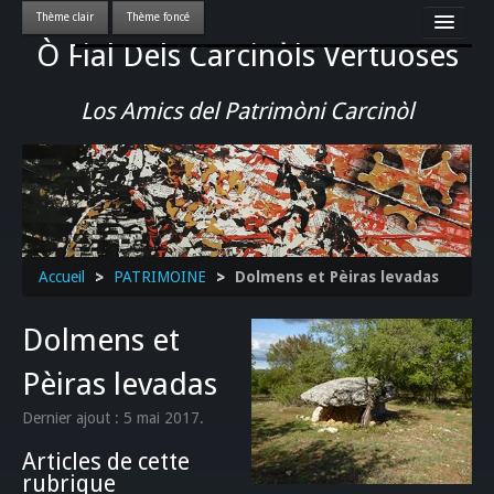
Ò Fial Dels Carcinòls Vertuoses
Accueil
LES QUERCYNOIS & LEUR CULTURE
Los Amics del Patrimòni Carcinòl
PATRIMOINE
GASTRONOMIE
ACTUALITE-CULTURE-EVENEMENTS LOCAUX
>>
Accueil
>
PATRIMOINE
>
Dolmens et Pèiras levadas
Dolmens et
Pèiras levadas
Dernier ajout : 5 mai 2017.
Articles de cette
rubrique