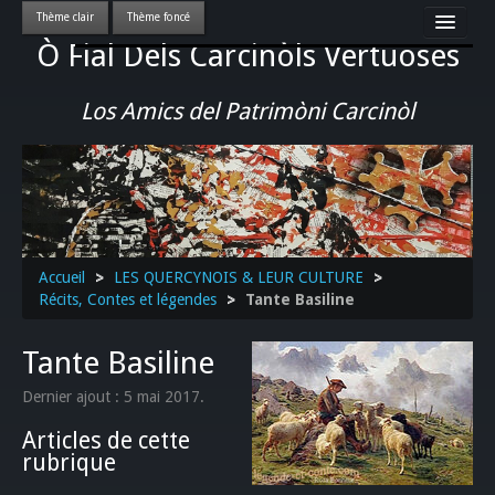
Ò Fial Dels Carcinòls Vertuoses
Accueil
LES QUERCYNOIS & LEUR CULTURE
Los Amics del Patrimòni Carcinòl
PATRIMOINE
GASTRONOMIE
ACTUALITE-CULTURE-EVENEMENTS LOCAUX
>>
Accueil
>
LES QUERCYNOIS & LEUR CULTURE
>
Récits, Contes et légendes
>
Tante Basiline
Tante Basiline
Dernier ajout : 5 mai 2017.
Articles de cette
rubrique