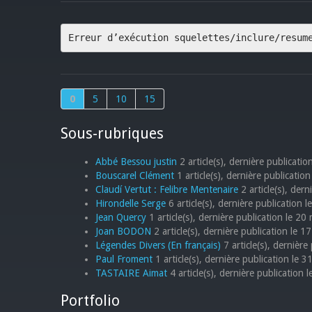
Erreur d’exécution squelettes/inclure/resum
0
5
10
15
Sous-rubriques
Abbé Bessou justin
2 article(s), dernière publicati
Bouscarel Clément
1 article(s), dernière publicatio
Claudí Vertut : Felibre Mentenaire
2 article(s), dern
Hirondelle Serge
6 article(s), dernière publication l
Jean Quercy
1 article(s), dernière publication le 20
Joan BODON
2 article(s), dernière publication le 1
Légendes Divers (En français)
7 article(s), dernière
Paul Froment
1 article(s), dernière publication le 
TASTAIRE Aimat
4 article(s), dernière publication 
Portfolio