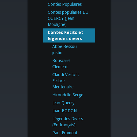
Contès Populaires
Contes populaires DU
QUERCY (Jean
Mouligné)
Contes Récits et
légendes divers
Abbé Bessou
justin
Bouscarel
Clément
Claudí Vertut :
Felibre
Mentenaire
Hirondelle Serge
Jean Quercy
Joan BODON
Légendes Divers
(En français)
Paul Froment