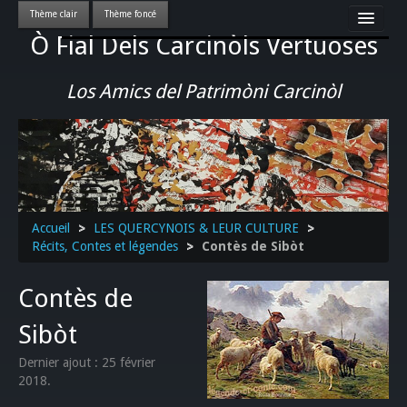
Ò Fial Dels Carcinòls Vertuoses
Accueil
LES QUERCYNOIS & LEUR CULTURE
Los Amics del Patrimòni Carcinòl
PATRIMOINE
GASTRONOMIE
ACTUALITE-CULTURE-EVENEMENTS LOCAUX
>>
Accueil
>
LES QUERCYNOIS & LEUR CULTURE
>
Récits, Contes et légendes
>
Contès de Sibòt
Contès de
Sibòt
Dernier ajout : 25 février
2018.