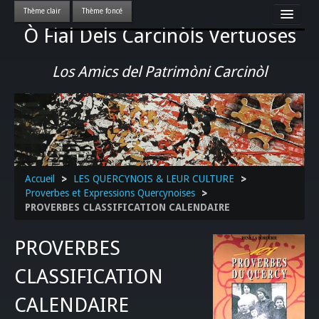
Ò Fial Dels Carcinòls Vertuoses
Accueil
LES QUERCYNOIS & LEUR CULTURE
Los Amics del Patrimòni Carcinòl
PATRIMOINE
GASTRONOMIE
ACTUALITE-CULTURE-EVENEMENTS LOCAUX
>>
Accueil
>
LES QUERCYNOIS & LEUR CULTURE
>
Proverbes et Expressions Quercynoises
>
PROVERBES CLASSIFICATION CALENDAIRE
PROVERBES
CLASSIFICATION
CALENDAIRE