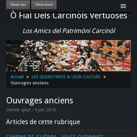
Ò Fial Dels Carcinòls Vertuoses
Accueil
LES QUERCYNOIS & LEUR CULTURE
Los Amics del Patrimòni Carcinòl
PATRIMOINE
GASTRONOMIE
ACTUALITE-CULTURE-EVENEMENTS LOCAUX
>>
Accueil
>
LES QUERCYNOIS & LEUR CULTURE
>
Ouvrages anciens
Ouvrages anciens
Dernier ajout : 4 juin 2018.
Articles de cette rubrique