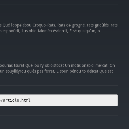
ts Qué l’oppėlabou Croquo-Rats. Rats dė grogné, rats grioûlés, rats
 espooûrit, Lus obio talomén ésclorcit, E sė qualqu’un, o
oourias tsurat Qué lou l’y obio’stocat Un motis onab’ol mércat. On
n souylléyrou qu’és pas ferrat, E soün pénou to delicat Qué sat
e/article.html