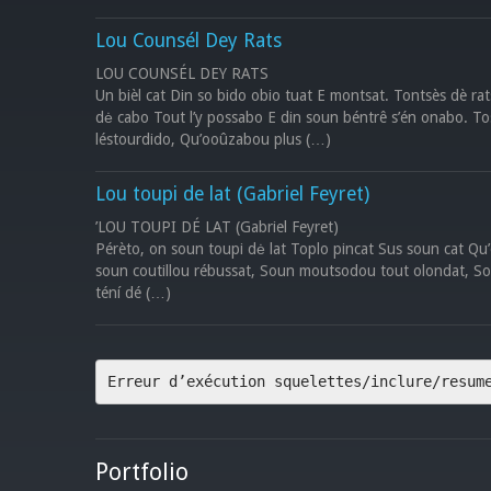
Lou Counsél Dey Rats
LOU COUNSÉL DEY RATS
Un bièl cat Din so bido obio tuat E montsat. Tontsès dè ra
dė cabo Tout l’y possabo E din soun béntrê s’én onabo. Tos
léstourdido, Qu’ooûzabou plus (…)
Lou toupi de lat (Gabriel Feyret)
’LOU TOUPI DÉ LAT (Gabriel Feyret)
Pérèto, on soun toupi dė lat Toplo pincat Sus soun cat Qu’
soun coutillou rébussat, Soun moutsodou tout olondat, Sou
téní dé (…)
Erreur d’exécution squelettes/inclure/resum
Portfolio