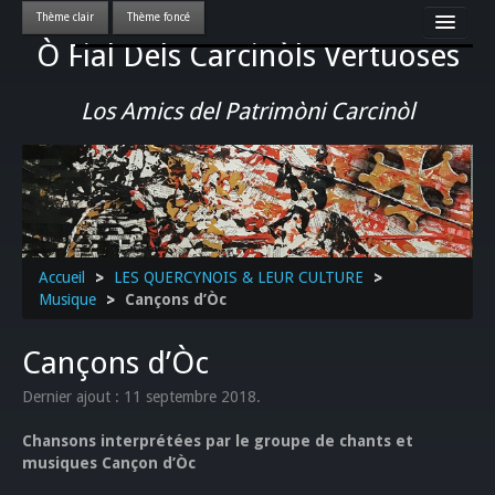
Ò Fial Dels Carcinòls Vertuoses
Accueil
LES QUERCYNOIS & LEUR CULTURE
Los Amics del Patrimòni Carcinòl
PATRIMOINE
GASTRONOMIE
ACTUALITE-CULTURE-EVENEMENTS LOCAUX
>>
Accueil
>
LES QUERCYNOIS & LEUR CULTURE
>
Musique
>
Cançons d’Òc
Cançons d’Òc
Dernier ajout : 11 septembre 2018.
Chansons interprétées par le groupe de chants et
musiques Cançon d’Òc