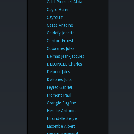
Calel Pierre et Alida
Cayre Henri
Cayrou f
Cazes Antoine
Coldefy Josette
Contou Ernest
Cubaynes Jules
Delmas Jean-Jacques
DELONCLE Charles
Delport Jules
Delseries Jules
Feyret Gabriel
Froment Paul
Grangié Eugène
Heretié Antonin
Hirondelle Serge
Lacombe Albert
Lagaspie Armand