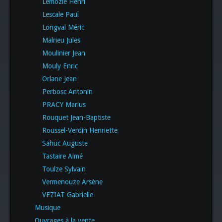
Lemozie Henri
Lescale Paul
Longval Méric
Malrieu Jules
Moulinier Jean
Mouly Enric
Orlane Jean
Perbosc Antonin
PRACY Marius
Rouquet Jean-Baptiste
Roussel-Verdin Henriette
Sahuc Auguste
Tastaire Aimé
Toulze Sylvain
Vermenouze Arsène
VEZIAT Gabrielle
Musique
Ouvrages à la vente