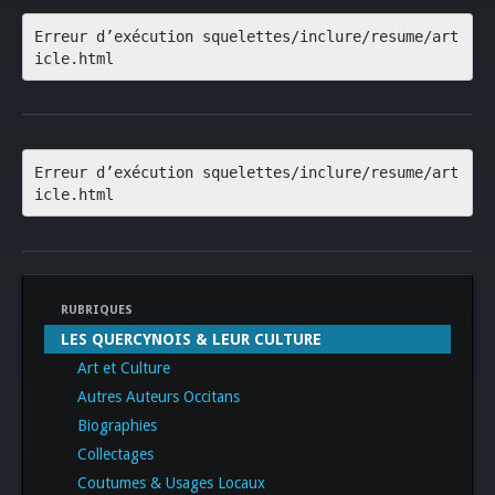
Erreur d’exécution squelettes/inclure/resume/art
icle.html
Erreur d’exécution squelettes/inclure/resume/art
icle.html
RUBRIQUES
LES QUERCYNOIS & LEUR CULTURE
Art et Culture
Autres Auteurs Occitans
Biographies
Collectages
Coutumes & Usages Locaux