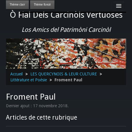
Ò Fial Dels Carcinòls Vertuoses
Accueil
LES QUERCYNOIS & LEUR CULTURE
Los Amics del Patrimòni Carcinòl
PATRIMOINE
GASTRONOMIE
ACTUALITE-CULTURE-EVENEMENTS LOCAUX
>>
Accueil
>
LES QUERCYNOIS & LEUR CULTURE
>
Littérature et Poésie
>
Froment Paul
Froment Paul
Dernier ajout : 17 novembre 2018.
Articles de cette rubrique