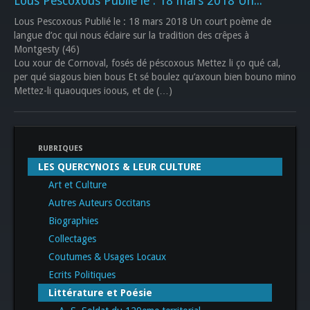
Lous Pescoxous Publié le : 18 mars 2018 Un...
Lous Pescoxous Publié le : 18 mars 2018 Un court poème de
langue d’oc qui nous éclaire sur la tradition des crêpes à
Montgesty (46)
Lou xour de Cornoval, fosés dé péscoxous Mettez li ço qué cal,
per qué siagous bien bous Et sé boulez qu’axoun bien bouno mino
Mettez-li quaouques ioous, et de (…)
RUBRIQUES
LES QUERCYNOIS & LEUR CULTURE
Art et Culture
Autres Auteurs Occitans
Biographies
Collectages
Coutumes & Usages Locaux
Ecrits Politiques
Littérature et Poésie