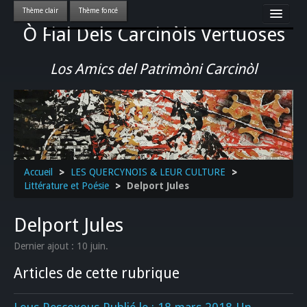
Ò Fial Dels Carcinòls Vertuoses
Accueil
LES QUERCYNOIS & LEUR CULTURE
Los Amics del Patrimòni Carcinòl
PATRIMOINE
GASTRONOMIE
ACTUALITE-CULTURE-EVENEMENTS LOCAUX
>>
Accueil
>
LES QUERCYNOIS & LEUR CULTURE
>
Littérature et Poésie
>
Delport Jules
Delport Jules
Dernier ajout : 10 juin.
Articles de cette rubrique