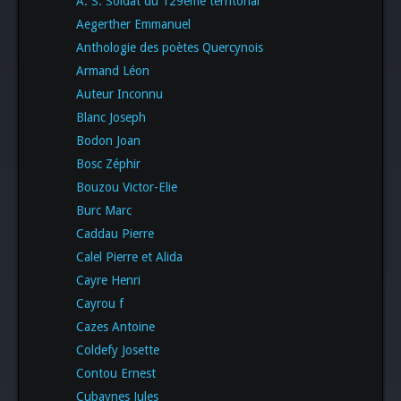
A. S. Soldat du 129eme territorial
Aegerther Emmanuel
Anthologie des poètes Quercynois
Armand Léon
Auteur Inconnu
Blanc Joseph
Bodon Joan
Bosc Zéphir
Bouzou Victor-Elie
Burc Marc
Caddau Pierre
Calel Pierre et Alida
Cayre Henri
Cayrou f
Cazes Antoine
Coldefy Josette
Contou Ernest
Cubaynes Jules