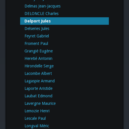
Delmas Jean-Jacques
DELONCLE Charles
Delport Jules
Delseries Jules
Feyret Gabriel
Froment Paul
Grangié Eugène
Heretié Antonin
Hirondelle Serge
Lacombe Albert
Lagaspie Armand
Laporte Aristide
Laubat Edmond
Lavergne Maurice
Lemozie Henri
Lescale Paul
Longval Méric