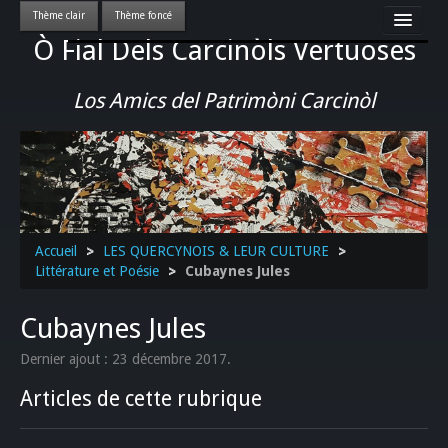
Ò Fial Dels Carcinòls Vertuoses
Accueil
LES QUERCYNOIS & LEUR CULTURE
Los Amics del Patrimòni Carcinòl
PATRIMOINE
GASTRONOMIE
ACTUALITE-CULTURE-EVENEMENTS LOCAUX
>>
Accueil
>
LES QUERCYNOIS & LEUR CULTURE
>
Littérature et Poésie
>
Cubaynes Jules
Cubaynes Jules
Dernier ajout : 23 décembre 2017.
Articles de cette rubrique