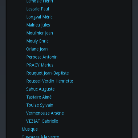
Lemozie Henri
Lescale Paul
Longval Méric
Malrieu Jules
Moulinier Jean
Mouly Enric
Orlane Jean
Perbosc Antonin
PRACY Marius
Rouquet Jean-Baptiste
Roussel-Verdin Henriette
Sahuc Auguste
Tastaire Aimé
Toulze Sylvain
Vermenouze Arsène
VEZIAT Gabrielle
Musique
Ouvrages à la vente