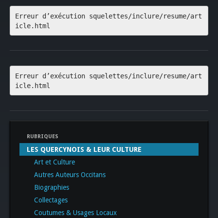
Erreur d’exécution squelettes/inclure/resume/art
icle.html
Erreur d’exécution squelettes/inclure/resume/art
icle.html
RUBRIQUES
LES QUERCYNOIS & LEUR CULTURE
Art et Culture
Autres Auteurs Occitans
Biographies
Collectages
Coutumes & Usages Locaux