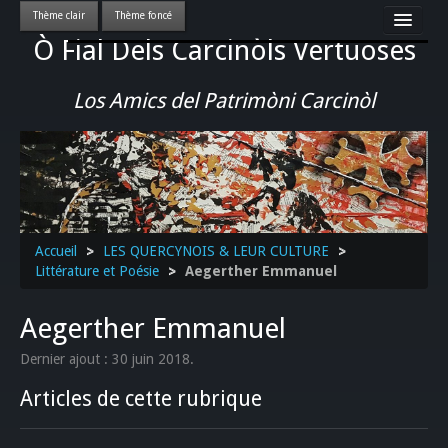
Ò Fial Dels Carcinòls Vertuoses
Accueil
LES QUERCYNOIS & LEUR CULTURE
Los Amics del Patrimòni Carcinòl
PATRIMOINE
GASTRONOMIE
ACTUALITE-CULTURE-EVENEMENTS LOCAUX
>>
Accueil
>
LES QUERCYNOIS & LEUR CULTURE
>
Littérature et Poésie
>
Aegerther Emmanuel
Aegerther Emmanuel
Dernier ajout : 30 juin 2018.
Articles de cette rubrique