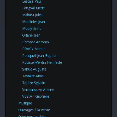
Lescale Paul
Longval Méric
Malrieu Jules
Moulinier Jean
Mouly Enric
Orlane Jean
Perbosc Antonin
PRACY Marius
Rouquet Jean-Baptiste
Roussel-Verdin Henriette
Sahuc Auguste
Tastaire Aimé
Toulze Sylvain
Vermenouze Arsène
VEZIAT Gabrielle
Musique
Ouvrages à la vente
Ouvrages anciens