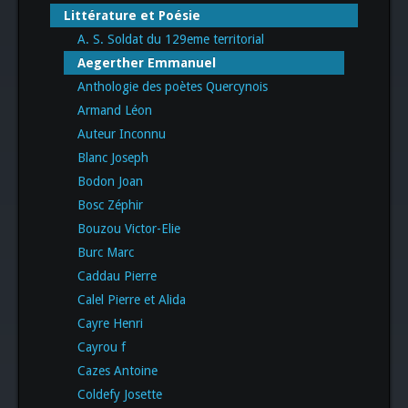
Littérature et Poésie
A. S. Soldat du 129eme territorial
Aegerther Emmanuel
Anthologie des poètes Quercynois
Armand Léon
Auteur Inconnu
Blanc Joseph
Bodon Joan
Bosc Zéphir
Bouzou Victor-Elie
Burc Marc
Caddau Pierre
Calel Pierre et Alida
Cayre Henri
Cayrou f
Cazes Antoine
Coldefy Josette