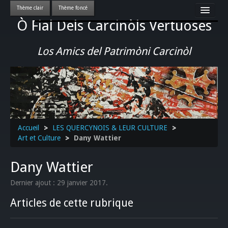
Ò Fial Dels Carcinòls Vertuoses
Accueil
LES QUERCYNOIS & LEUR CULTURE
Los Amics del Patrimòni Carcinòl
PATRIMOINE
GASTRONOMIE
ACTUALITE-CULTURE-EVENEMENTS LOCAUX
>>
Accueil
>
LES QUERCYNOIS & LEUR CULTURE
>
Art et Culture
>
Dany Wattier
Dany Wattier
Dernier ajout : 29 janvier 2017.
Articles de cette rubrique